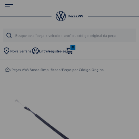
0
Nova Serrana
Entre/registre-se
/
Peças VW
/
Busca Simplificada
/
Peças por Código Original