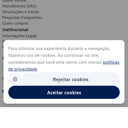
Quem Somos
Atendimento (SAC)
Devoluções e trocas
Perguntas Frequentes
Como comprar
Institucional
Informações Legais
Política de Privacidade
Política de Cookies
Para otimizar sua experiência durante a navegação,
fazemos uso de cookies. Ao continuar no site,
Formas de Pagamento
consideramos que você está ciente com nossas
políticas
de privacidade
.
Segurança
Rejeitar cookies
Aceitar cookies
© 2026 - Volkswagen do Brasil - Todos os direitos reservados