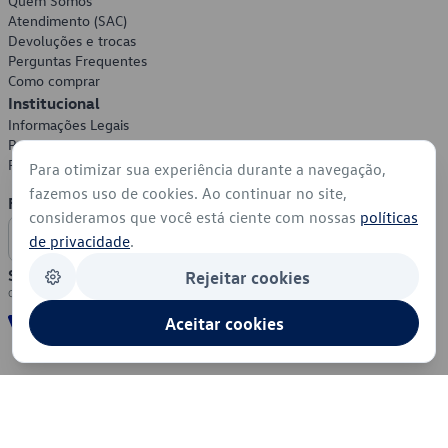
Quem Somos
Atendimento (SAC)
Devoluções e trocas
Perguntas Frequentes
Como comprar
Institucional
Informações Legais
Política de Privacidade
Política de Cookies
Para otimizar sua experiência durante a navegação,
fazemos uso de cookies. Ao continuar no site,
Formas de Pagamento
consideramos que você está ciente com nossas
políticas
de privacidade
.
Segurança
Rejeitar cookies
Aceitar cookies
© 2026 - Volkswagen do Brasil - Todos os direitos reservados