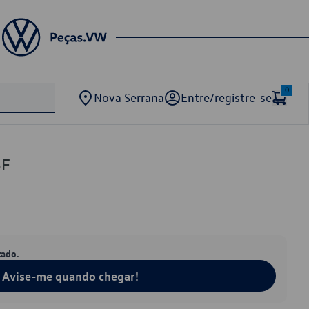
0
Nova Serrana
Entre/registre-se
5F
tado.
Avise-me quando chegar!