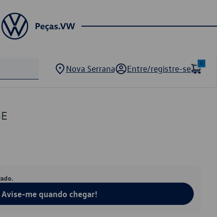
0
Nova Serrana
Entre/registre-se
5E
tado.
Avise-me quando chegar!