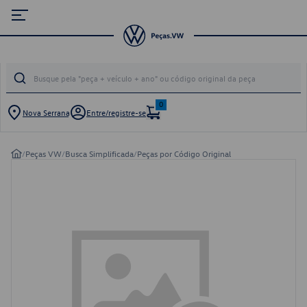
0
Nova Serrana
Entre/registre-se
/
Peças VW
/
Busca Simplificada
/
Peças por Código Original