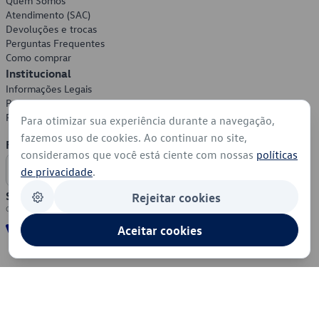
Quem Somos
Atendimento (SAC)
Devoluções e trocas
Perguntas Frequentes
Como comprar
Institucional
Informações Legais
Política de Privacidade
Política de Cookies
Para otimizar sua experiência durante a navegação,
fazemos uso de cookies. Ao continuar no site,
Formas de Pagamento
consideramos que você está ciente com nossas
políticas
de privacidade
.
Segurança
Rejeitar cookies
Aceitar cookies
© 2026 - Volkswagen do Brasil - Todos os direitos reservados