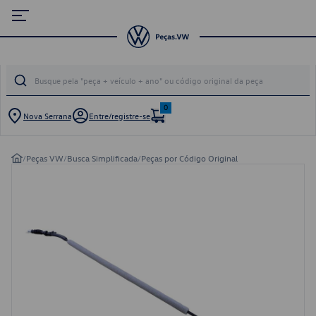
0
Nova Serrana
Entre/registre-se
/
Peças VW
/
Busca Simplificada
/
Peças por Código Original