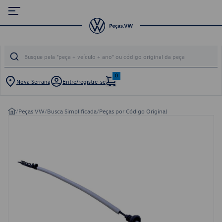
0
Nova Serrana
Entre/registre-se
/
Peças VW
/
Busca Simplificada
/
Peças por Código Original