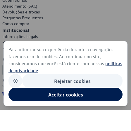
Quem Somos
Atendimento (SAC)
Devoluções e trocas
Perguntas Frequentes
Como comprar
Institucional
Informações Legais
Política de Privacidade
Política de Cookies
Para otimizar sua experiência durante a navegação,
fazemos uso de cookies. Ao continuar no site,
Formas de Pagamento
consideramos que você está ciente com nossas
políticas
de privacidade
.
Segurança
Rejeitar cookies
Aceitar cookies
© 2026 - Volkswagen do Brasil - Todos os direitos reservados