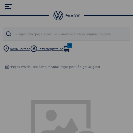
0
Nova Serrana
Entre/registre-se
/
Peças VW
/
Busca Simplificada
/
Peças por Código Original