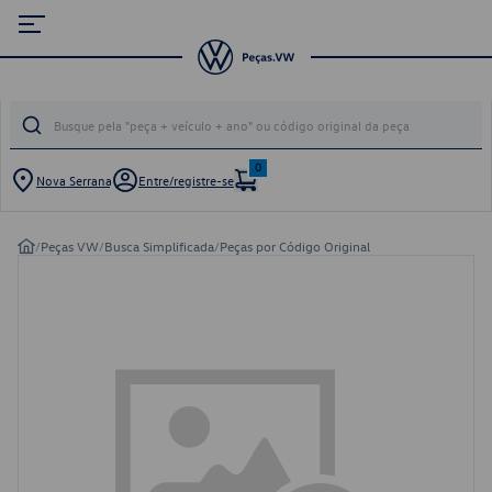
0
Nova Serrana
Entre/registre-se
/
Peças VW
/
Busca Simplificada
/
Peças por Código Original