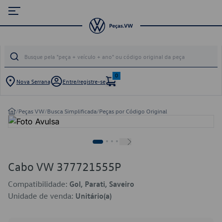
0
Nova Serrana
Entre/registre-se
/
Peças VW
/
Busca Simplificada
/
Peças por Código Original
Cabo VW 377721555P
Compatibilidade:
Gol, Parati, Saveiro
Unidade de venda:
Unitário(a)