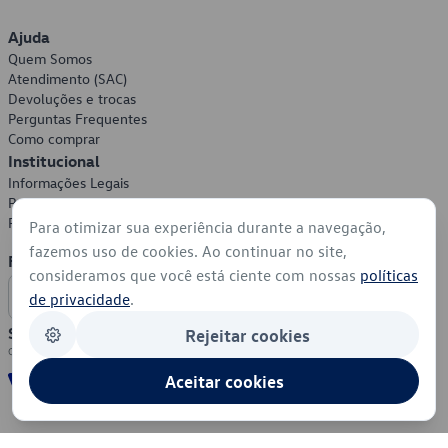
Ajuda
Quem Somos
Atendimento (SAC)
Devoluções e trocas
Perguntas Frequentes
Como comprar
Institucional
Informações Legais
Política de Privacidade
Política de Cookies
Para otimizar sua experiência durante a navegação,
fazemos uso de cookies. Ao continuar no site,
Formas de Pagamento
consideramos que você está ciente com nossas
políticas
de privacidade
.
Segurança
Rejeitar cookies
Aceitar cookies