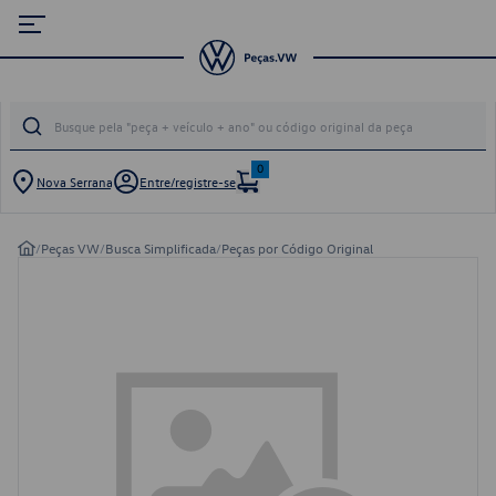
0
Nova Serrana
Entre/registre-se
/
Peças VW
/
Busca Simplificada
/
Peças por Código Original