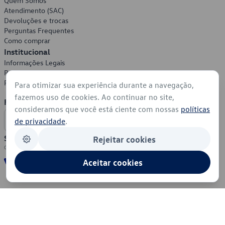
Quem Somos
Atendimento (SAC)
Devoluções e trocas
Perguntas Frequentes
Como comprar
Institucional
Informações Legais
Política de Privacidade
Política de Cookies
Para otimizar sua experiência durante a navegação,
fazemos uso de cookies. Ao continuar no site,
Formas de Pagamento
consideramos que você está ciente com nossas
políticas
de privacidade
.
Segurança
Rejeitar cookies
Aceitar cookies
© 2026 - Volkswagen do Brasil - Todos os direitos reservados