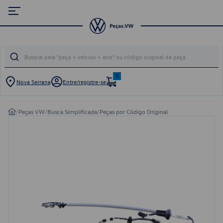
0
Nova Serrana
Entre/registre-se
/
Peças VW
/
Busca Simplificada
/
Peças por Código Original