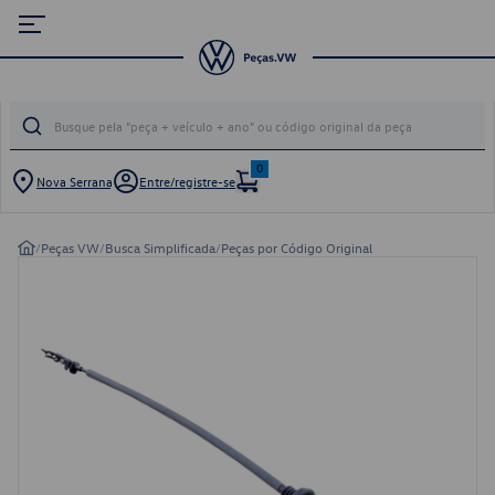
0
Nova Serrana
Entre/registre-se
/
Peças VW
/
Busca Simplificada
/
Peças por Código Original