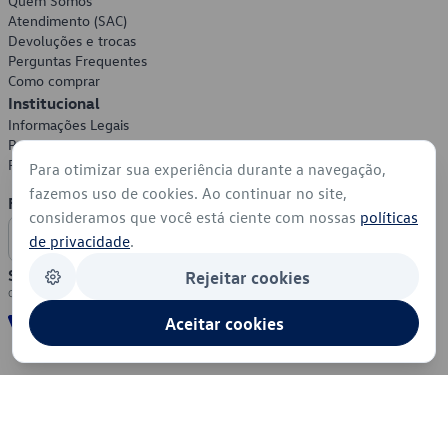
Quem Somos
Atendimento (SAC)
Devoluções e trocas
Perguntas Frequentes
Como comprar
Institucional
Informações Legais
Política de Privacidade
Política de Cookies
Para otimizar sua experiência durante a navegação,
fazemos uso de cookies. Ao continuar no site,
Formas de Pagamento
consideramos que você está ciente com nossas
políticas
de privacidade
.
Segurança
Rejeitar cookies
Aceitar cookies
© 2026 - Volkswagen do Brasil - Todos os direitos reservados