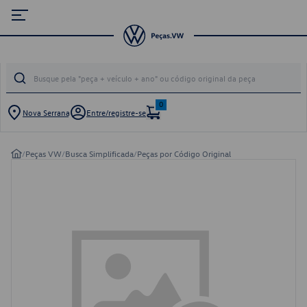
0
Nova Serrana
Entre/registre-se
/
Peças VW
/
Busca Simplificada
/
Peças por Código Original