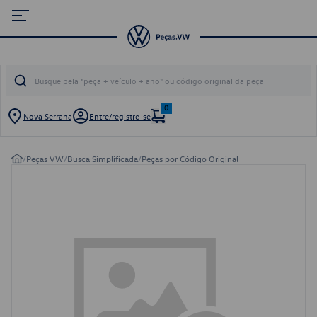
0
Nova Serrana
Entre/registre-se
/
Peças VW
/
Busca Simplificada
/
Peças por Código Original