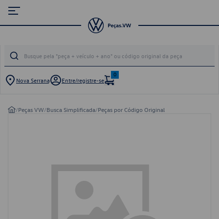
0
Nova Serrana
Entre/registre-se
/
Peças VW
/
Busca Simplificada
/
Peças por Código Original