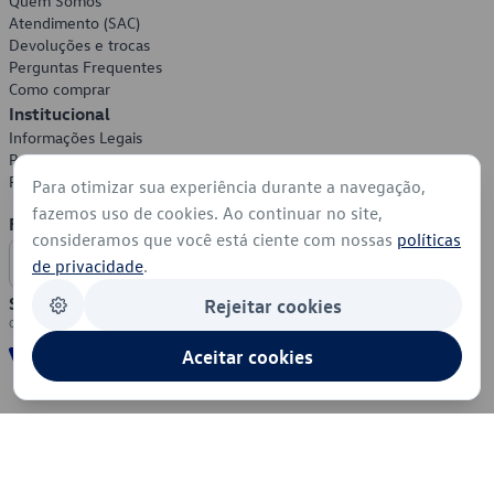
Quem Somos
Atendimento (SAC)
Devoluções e trocas
Perguntas Frequentes
Como comprar
Institucional
Informações Legais
Política de Privacidade
Política de Cookies
Para otimizar sua experiência durante a navegação,
fazemos uso de cookies. Ao continuar no site,
Formas de Pagamento
consideramos que você está ciente com nossas
políticas
de privacidade
.
Segurança
Rejeitar cookies
Aceitar cookies
© 2026 - Volkswagen do Brasil - Todos os direitos reservados