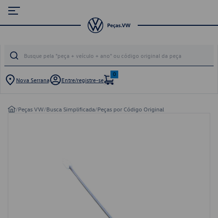
0
Nova Serrana
Entre/registre-se
/
Peças VW
/
Busca Simplificada
/
Peças por Código Original