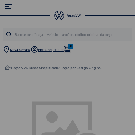
0
Nova Serrana
Entre/registre-se
/
Peças VW
/
Busca Simplificada
/
Peças por Código Original