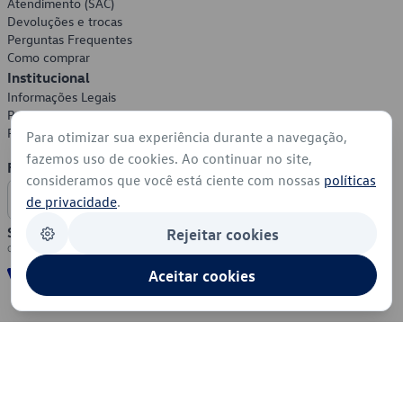
Atendimento (SAC)
Devoluções e trocas
Perguntas Frequentes
Como comprar
Institucional
Informações Legais
Política de Privacidade
Política de Cookies
Para otimizar sua experiência durante a navegação,
fazemos uso de cookies. Ao continuar no site,
Formas de Pagamento
consideramos que você está ciente com nossas
políticas
de privacidade
.
Segurança
Rejeitar cookies
Aceitar cookies
© 2026 - Volkswagen do Brasil - Todos os direitos reservados