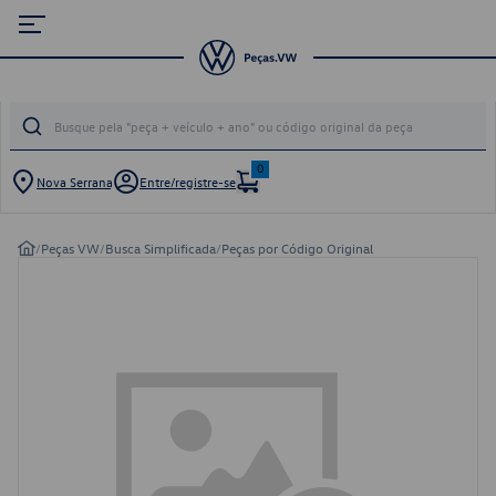
0
Nova Serrana
Entre/registre-se
/
Peças VW
/
Busca Simplificada
/
Peças por Código Original