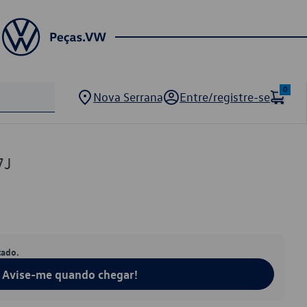
0
Nova Serrana
Entre/registre-se
7J
tado.
Avise-me quando chegar!