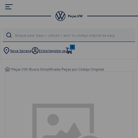
0
Nova Serrana
Entre/registre-se
/
Peças VW
/
Busca Simplificada
/
Peças por Código Original