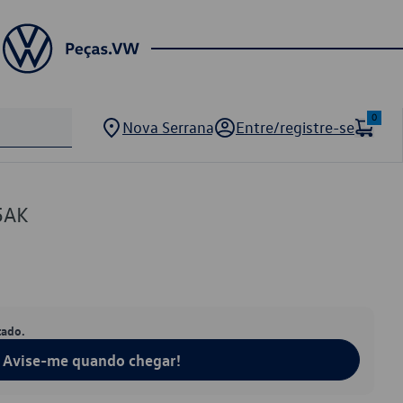
0
Nova Serrana
Entre/registre-se
5AK
tado.
Avise-me quando chegar!