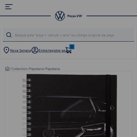
0
Nova Serrana
Entre/registre-se
/
Collection
/
Papelaria
/
Papelaria