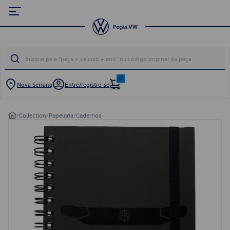
0
Nova Serrana
Entre/registre-se
/
Collection
/
Papelaria
/
Cadernos