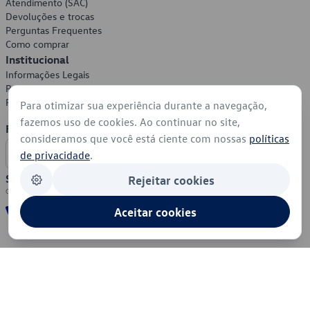
Atendimento (SAC)
Devoluções e trocas
Perguntas Frequentes
Como comprar
Institucional
Informações Legais
Política de Privacidade
Política de Cookies
Para otimizar sua experiência durante a navegação,
fazemos uso de cookies. Ao continuar no site,
Formas de Pagamento
consideramos que você está ciente com nossas
políticas
de privacidade
.
Segurança
Rejeitar cookies
Aceitar cookies
© 2026 - Volkswagen do Brasil - Todos os direitos reservados