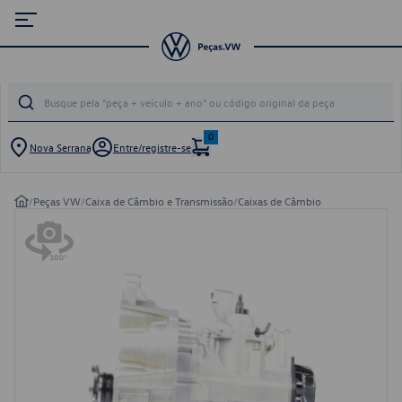
0
Nova Serrana
Entre/registre-se
/
Peças VW
/
Caixa de Câmbio e Transmissão
/
Caixas de Câmbio