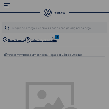
0
Nova Serrana
Entre/registre-se
/
Peças VW
/
Busca Simplificada
/
Peças por Código Original