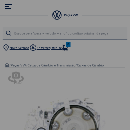
0
Nova Serrana
Entre/registre-se
/
Peças VW
/
Caixa de Câmbio e Transmissão
/
Caixas de Câmbio