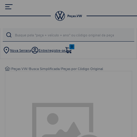
0
Nova Serrana
Entre/registre-se
/
Peças VW
/
Busca Simplificada
/
Peças por Código Original