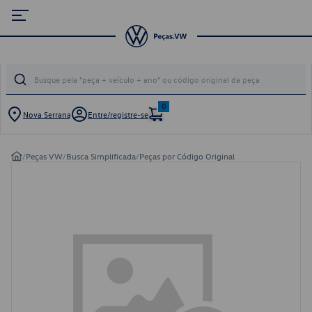
0
Nova Serrana
Entre/registre-se
/
Peças VW
/
Busca Simplificada
/
Peças por Código Original