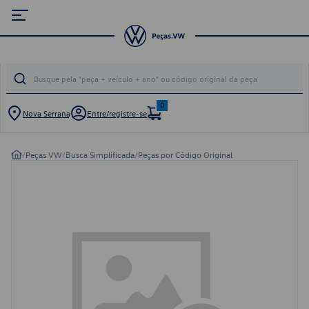
0
Nova Serrana
Entre/registre-se
/
Peças VW
/
Busca Simplificada
/
Peças por Código Original