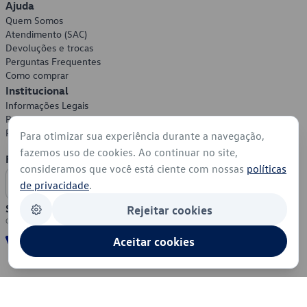
Ajuda
Quem Somos
Atendimento (SAC)
Devoluções e trocas
Perguntas Frequentes
Como comprar
Institucional
Informações Legais
Política de Privacidade
Política de Cookies
Para otimizar sua experiência durante a navegação,
fazemos uso de cookies. Ao continuar no site,
Formas de Pagamento
consideramos que você está ciente com nossas
políticas
de privacidade
.
Segurança
Rejeitar cookies
Aceitar cookies