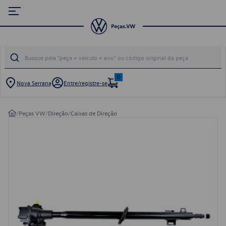
0
Nova Serrana
Entre/registre-se
/
Peças VW
/
Direção
/
Caixas de Direção