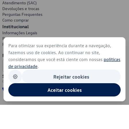
Atendimento (SAC)
Devoluções e trocas
Perguntas Frequentes
Como comprar
Institucional
Informações Legais
Política de Privacidade
Política de Cookies
Para otimizar sua experiência durante a navegação,
fazemos uso de cookies. Ao continuar no site,
Formas de Pagamento
consideramos que você está ciente com nossas
políticas
de privacidade
.
Segurança
Rejeitar cookies
Aceitar cookies
© 2026 - Volkswagen do Brasil - Todos os direitos reservados