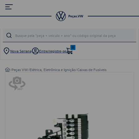
0
Nova Serrana
Entre/registre-se
/
Peças VW
/
Elétrica, Eletrônica e Ignição
/
Caixas de Fusíveis