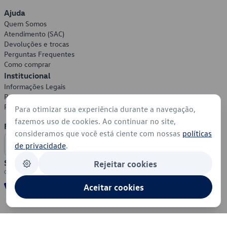
Ajuda
Quem Somos
Atendimento (SAC)
Devoluções e trocas
Perguntas Frequentes
Como comprar
Institucional
Informações Legais
Política de Privacidade
Política de Cookies
Para otimizar sua experiência durante a navegação,
fazemos uso de cookies. Ao continuar no site,
Formas de Pagamento
consideramos que você está ciente com nossas
políticas
de privacidade
.
Segurança
Rejeitar cookies
Aceitar cookies