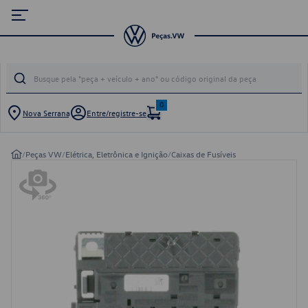
0
Nova Serrana
Entre/registre-se
/
Peças VW
/
Elétrica, Eletrônica e Ignição
/
Caixas de Fusíveis