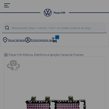
0
Nova Serrana
Entre/registre-se
/
Peças VW
/
Elétrica, Eletrônica e Ignição
/
Caixas de Fusíveis