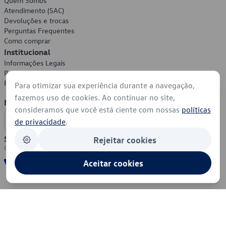
Quem Somos
Atendimento (SAC)
Devoluções e trocas
Perguntas Frequentes
Como comprar
Institucional
Informações Legais
Política de Privacidade
Política de Cookies
Para otimizar sua experiência durante a navegação,
fazemos uso de cookies. Ao continuar no site,
Formas de Pagamento
consideramos que você está ciente com nossas
políticas
de privacidade
.
Segurança
Rejeitar cookies
Aceitar cookies
© 2026 - Volkswagen do Brasil - Todos os direitos reservados