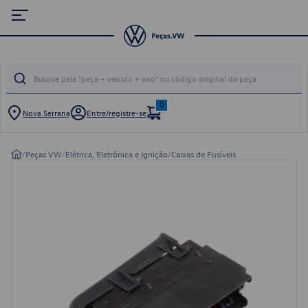
0
Nova Serrana
Entre/registre-se
/
Peças VW
/
Elétrica, Eletrônica e Ignição
/
Caixas de Fusíveis