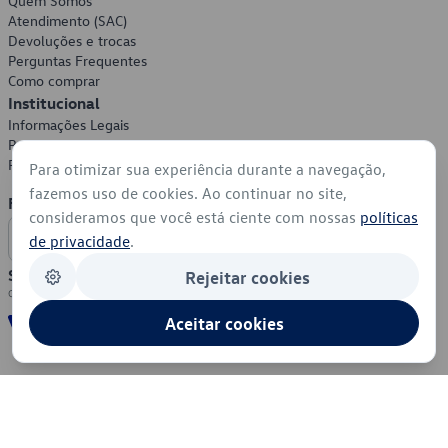
Quem Somos
Atendimento (SAC)
Devoluções e trocas
Perguntas Frequentes
Como comprar
Institucional
Informações Legais
Política de Privacidade
Política de Cookies
Para otimizar sua experiência durante a navegação,
fazemos uso de cookies. Ao continuar no site,
Formas de Pagamento
consideramos que você está ciente com nossas
políticas
de privacidade
.
Segurança
Rejeitar cookies
Aceitar cookies
© 2026 - Volkswagen do Brasil - Todos os direitos reservados