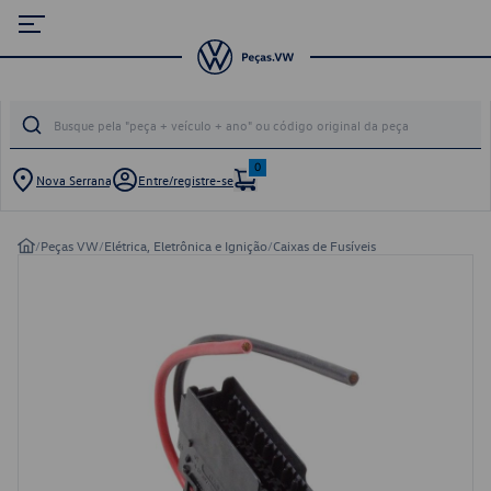
0
Nova Serrana
Entre/registre-se
/
Peças VW
/
Elétrica, Eletrônica e Ignição
/
Caixas de Fusíveis