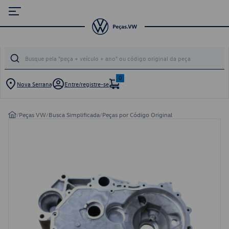
0
Nova Serrana
Entre/registre-se
/
Peças VW
/
Busca Simplificada
/
Peças por Código Original