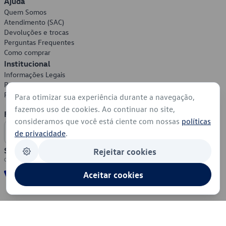
Ajuda
Quem Somos
Atendimento (SAC)
Devoluções e trocas
Perguntas Frequentes
Como comprar
Institucional
Informações Legais
Política de Privacidade
Política de Cookies
Para otimizar sua experiência durante a navegação,
fazemos uso de cookies. Ao continuar no site,
Formas de Pagamento
consideramos que você está ciente com nossas
políticas
de privacidade
.
Segurança
Rejeitar cookies
Aceitar cookies
© 2026 - Volkswagen do Brasil - Todos os direitos reservados