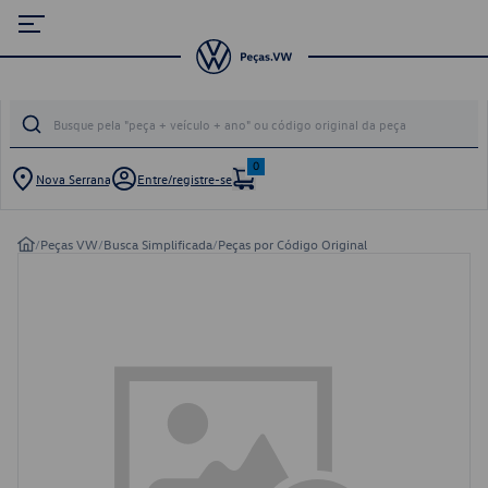
0
Nova Serrana
Entre/registre-se
/
Peças VW
/
Busca Simplificada
/
Peças por Código Original