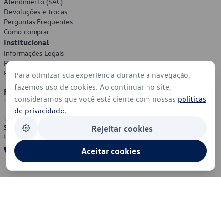
Atendimento (SAC)
Devoluções e trocas
Perguntas Frequentes
Como comprar
Institucional
Informações Legais
Política de Privacidade
Política de Cookies
Para otimizar sua experiência durante a navegação,
fazemos uso de cookies. Ao continuar no site,
Formas de Pagamento
consideramos que você está ciente com nossas
políticas
de privacidade
.
Segurança
Rejeitar cookies
Aceitar cookies
© 2026 - Volkswagen do Brasil - Todos os direitos reservados