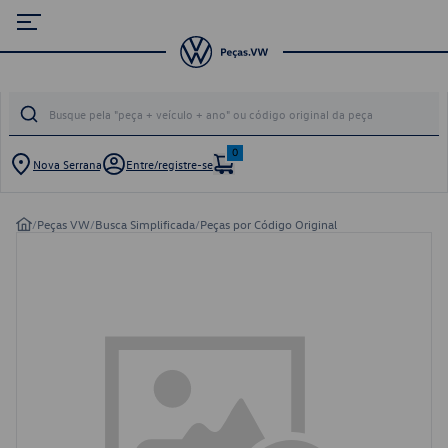
0
Nova Serrana
Entre/registre-se
/
Peças VW
/
Busca Simplificada
/
Peças por Código Original