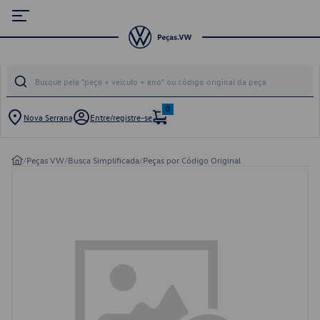
0
Nova Serrana
Entre/registre-se
/
Peças VW
/
Busca Simplificada
/
Peças por Código Original