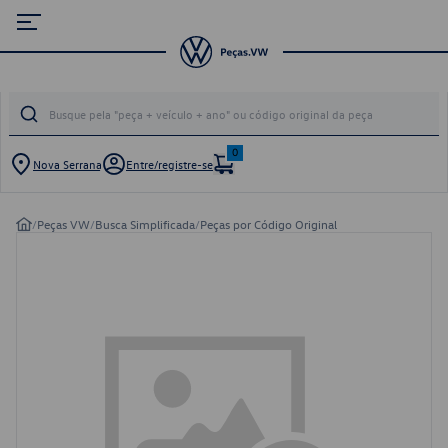
0
Nova Serrana
Entre/registre-se
/
Peças VW
/
Busca Simplificada
/
Peças por Código Original