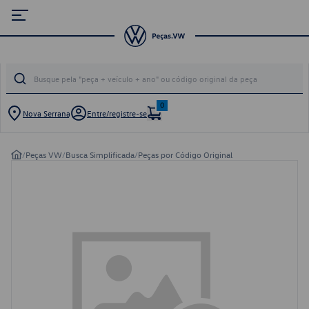
0
Nova Serrana
Entre/registre-se
/
Peças VW
/
Busca Simplificada
/
Peças por Código Original