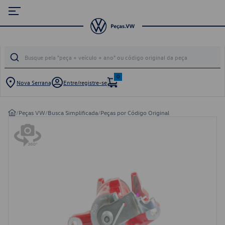
0
Nova Serrana
Entre/registre-se
/
Peças VW
/
Busca Simplificada
/
Peças por Código Original