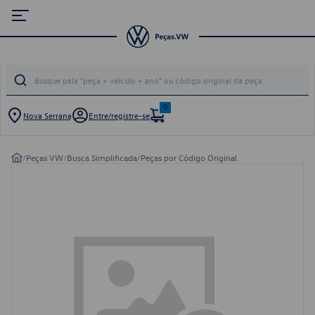
0
Nova Serrana
Entre/registre-se
/
Peças VW
/
Busca Simplificada
/
Peças por Código Original