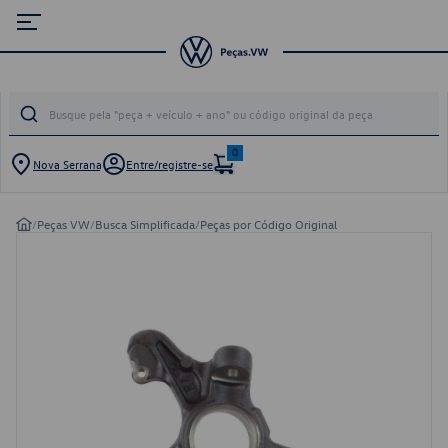
0
Nova Serrana
Entre/registre-se
/
Peças VW
/
Busca Simplificada
/
Peças por Código Original