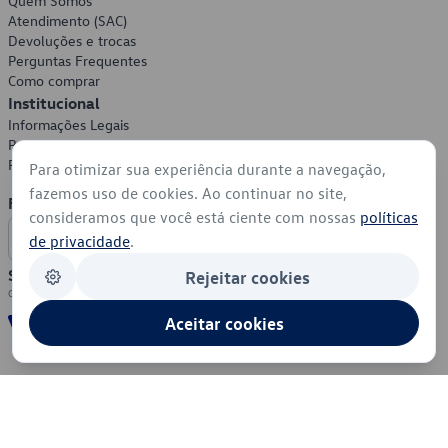
Quem Somos
Atendimento (SAC)
Devoluções e trocas
Perguntas Frequentes
Como comprar
Institucional
Informações Legais
Política de Privacidade
Política de Cookies
Para otimizar sua experiência durante a navegação,
fazemos uso de cookies. Ao continuar no site,
Formas de Pagamento
consideramos que você está ciente com nossas
políticas
de privacidade
.
Segurança
Rejeitar cookies
Aceitar cookies
© 2026 - Volkswagen do Brasil - Todos os direitos reservados