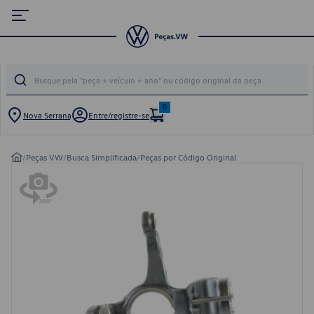
0
Nova Serrana
Entre/registre-se
/
Peças VW
/
Busca Simplificada
/
Peças por Código Original