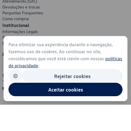
Atendimento (SAC)
Devoluções e trocas
Perguntas Frequentes
Como comprar
Institucional
Informações Legais
Política de Privacidade
Política de Cookies
Para otimizar sua experiência durante a navegação,
fazemos uso de cookies. Ao continuar no site,
Formas de Pagamento
consideramos que você está ciente com nossas
políticas
de privacidade
.
Segurança
Rejeitar cookies
Aceitar cookies
© 2026 - Volkswagen do Brasil - Todos os direitos reservados