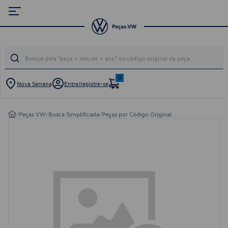
0
Nova Serrana
Entre/registre-se
/
Peças VW
/
Busca Simplificada
/
Peças por Código Original