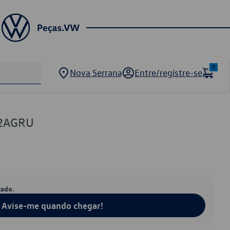
0
Nova Serrana
Entre/registre-se
52AGRU
tado.
Avise-me quando chegar!