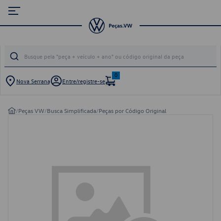
0
Nova Serrana
Entre/registre-se
/
Peças VW
/
Busca Simplificada
/
Peças por Código Original