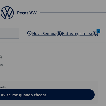
0
Nova Serrana
Entre/registre-se
4
an
tado.
Avise-me quando chegar!